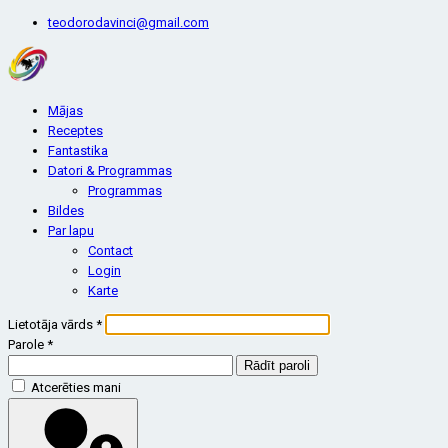
teodorodavinci@gmail.com
Mājas
Receptes
Fantastika
Datori & Programmas
Programmas
Bildes
Par lapu
Contact
Login
Karte
Lietotāja vārds
*
Parole
*
Rādīt paroli
Atcerēties mani