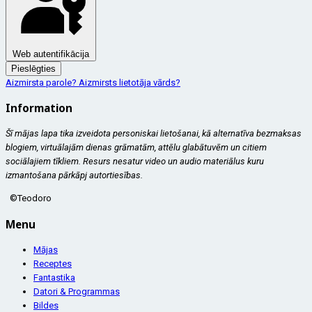
Web autentifikācija
Pieslēgties
Aizmirsta parole?
Aizmirsts lietotāja vārds?
Information
Šī mājas lapa tika izveidota personiskai lietošanai, kā alternatīva bezmaksas
blogiem, virtuālajām dienas grāmatām, attēlu glabātuvēm un citiem
sociālajiem tīkliem. Resurs nesatur video un audio materiālus kuru
izmantošana pārkāpj autortiesības.
©Teodoro
Menu
Mājas
Receptes
Fantastika
Datori & Programmas
Bildes