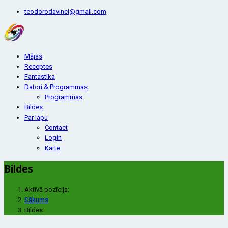
teodorodavinci@gmail.com
Mājas
Receptes
Fantastika
Datori & Programmas
Programmas
Bildes
Par lapu
Contact
Login
Karte
Bildes
Aktīvā pozīcija:
Sākums
Bildes