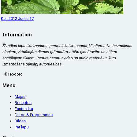
Ken 2012 Junijs 17
Information
Šī mājas lapa tika izveidota personiskai lietošanai, kā alternatīva bezmaksas
blogiem, virtuālajām dienas grāmatām, attēlu glabātuvēm un citiem
sociālajiem tīkliem. Resurs nesatur video un audio materiālus kuru
izmantošana pārkāpj autortiesības.
©Teodoro
Menu
Mājas
Receptes
Fantastika
Datori & Programmas
Bildes
Par lapu