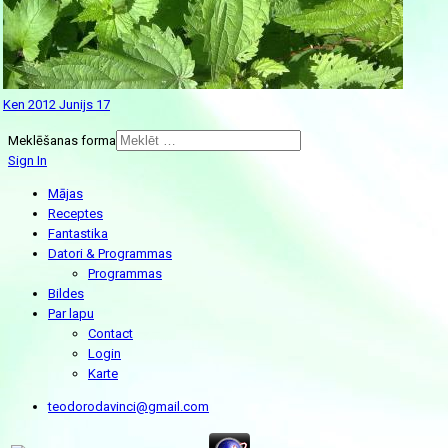
Ken 2012 Junijs 17
Meklēšanas forma
Sign In
Mājas
Receptes
Fantastika
Datori & Programmas
Programmas
Bildes
Par lapu
Contact
Login
Karte
teodorodavinci@gmail.com