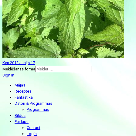
Ken 2012 Junijs 17
Meklēšanas forma
Sign In
Mājas
Receptes
Fantastika
Datori & Programmas
Programmas
Bildes
Par lapu
Contact
Login