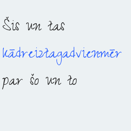
Šis un tas
kādreiz
tagad
vienmēr
par šo un to