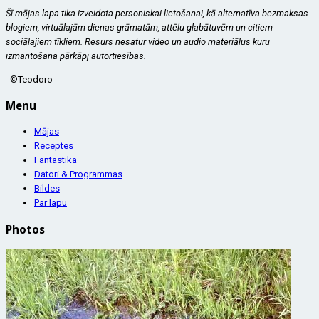
Šī mājas lapa tika izveidota personiskai lietošanai, kā alternatīva bezmaksas
blogiem, virtuālajām dienas grāmatām, attēlu glabātuvēm un citiem
sociālajiem tīkliem. Resurs nesatur video un audio materiālus kuru
izmantošana pārkāpj autortiesības.
©Teodoro
Menu
Mājas
Receptes
Fantastika
Datori & Programmas
Bildes
Par lapu
Photos