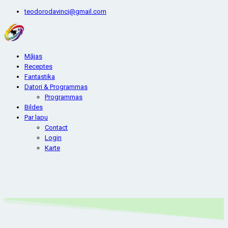
teodorodavinci@gmail.com
Mājas
Receptes
Fantastika
Datori & Programmas
Programmas
Bildes
Par lapu
Contact
Login
Karte